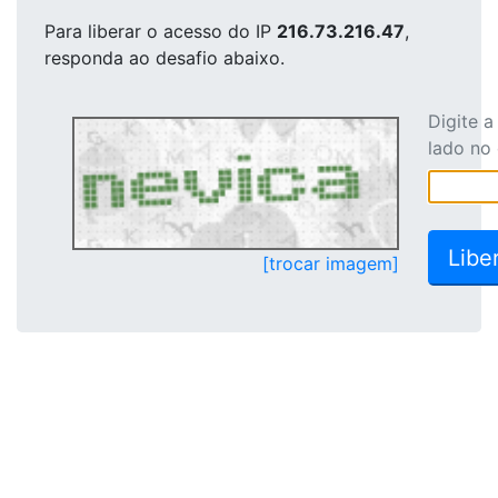
Para liberar o acesso
do IP
216.73.216.47
,
responda ao desafio abaixo.
Digite 
lado no
[trocar imagem]