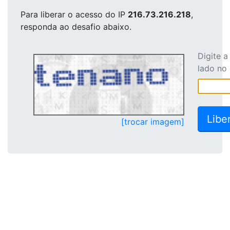
Para liberar o acesso
do IP
216.73.216.218
,
responda ao desafio abaixo.
Digite 
lado no
[trocar imagem]