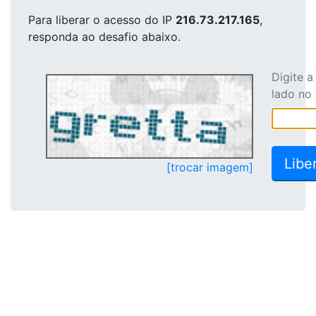
Para liberar o acesso
do IP
216.73.217.165
,
responda ao desafio abaixo.
Digite 
lado no
[trocar imagem]