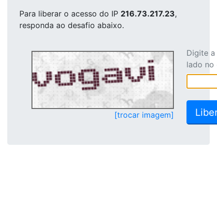
Para liberar o acesso
do IP
216.73.217.23
,
responda ao desafio abaixo.
Digite 
lado no
[trocar imagem]