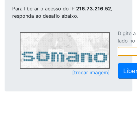
Para liberar o acesso
do IP
216.73.216.52
,
responda ao desafio abaixo.
Digite 
lado no
[trocar imagem]