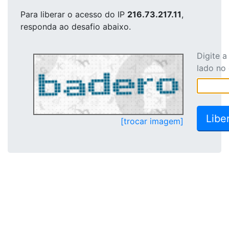
Para liberar o acesso
do IP
216.73.217.11
,
responda ao desafio abaixo.
Digite 
lado no
[trocar imagem]