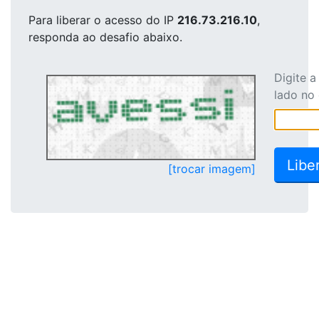
Para liberar o acesso
do IP
216.73.216.10
,
responda ao desafio abaixo.
Digite 
lado no
[trocar imagem]