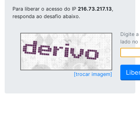
Para liberar o acesso
do IP
216.73.217.13
,
responda ao desafio abaixo.
Digite 
lado no
[trocar imagem]