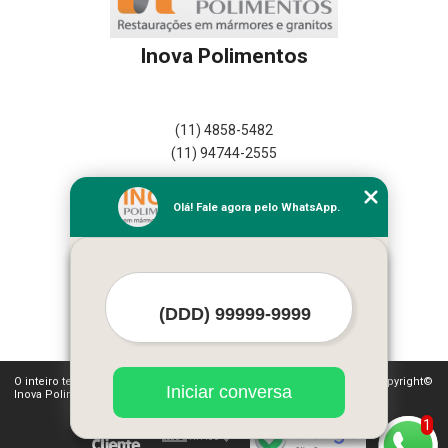
Inova Polimentos
(11) 4858-5482
(11) 94744-2555
Home
Olá! Fale agora pelo WhatsApp.
Empresa
Missão
Serviços
Contato
Mapa do site
Mais Serviços
O inteiro teor deste site está sujeito à proteção de direitos autorais. Copyright©
Iniciar conversa
Inova Polimentos (Lei 9610 de 19/02/1998)
1