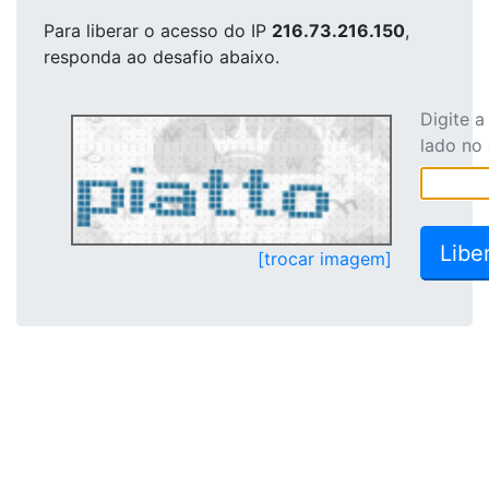
Para liberar o acesso
do IP
216.73.216.150
,
responda ao desafio abaixo.
Digite 
lado no
[trocar imagem]