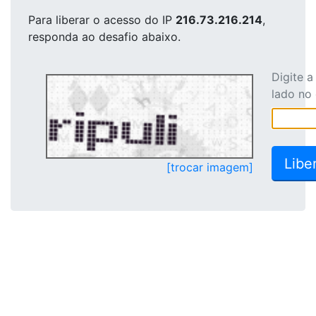
Para liberar o acesso
do IP
216.73.216.214
,
responda ao desafio abaixo.
Digite 
lado no
[trocar imagem]