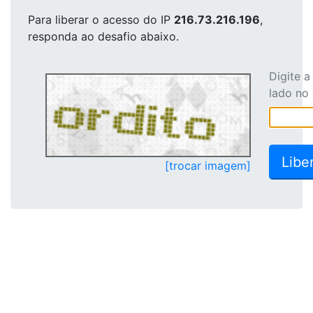
Para liberar o acesso
do IP
216.73.216.196
,
responda ao desafio abaixo.
Digite 
lado no
[trocar imagem]