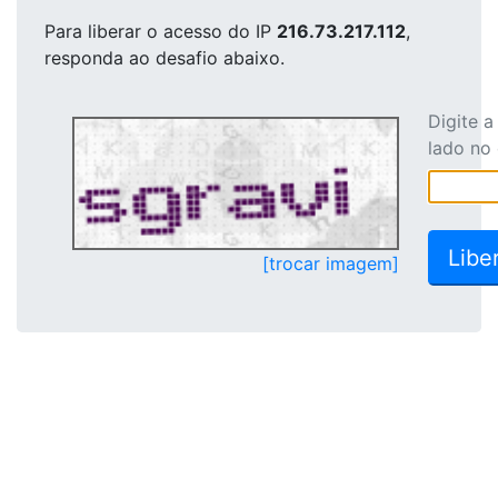
Para liberar o acesso
do IP
216.73.217.112
,
responda ao desafio abaixo.
Digite 
lado no
[trocar imagem]