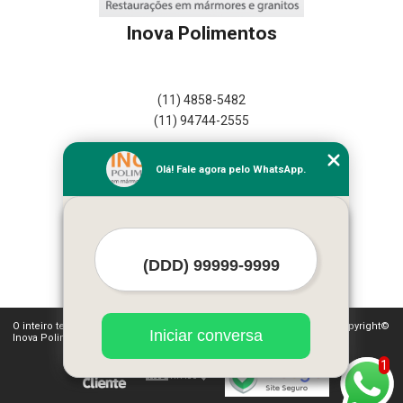
Inova Polimentos
(11) 4858-5482
(11) 94744-2555
Home
Olá! Fale agora pelo WhatsApp.
Empresa
Missão
Serviços
Contato
Mapa do site
Mais Serviços
O inteiro teor deste site está sujeito à proteção de direitos autorais. Copyright©
Iniciar conversa
Inova Polimentos (Lei 9610 de 19/02/1998)
1