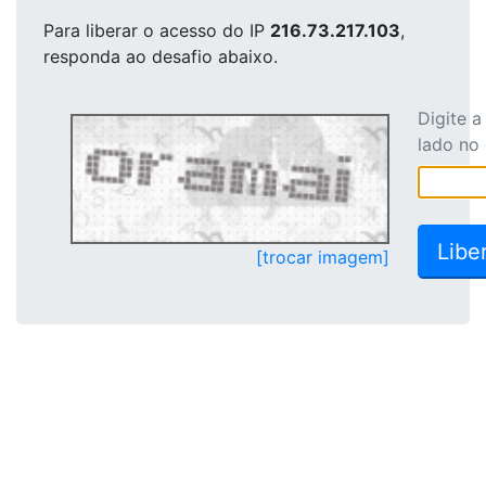
Para liberar o acesso
do IP
216.73.217.103
,
responda ao desafio abaixo.
Digite 
lado no
[trocar imagem]