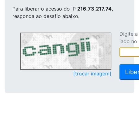
Para liberar o acesso
do IP
216.73.217.74
,
responda ao desafio abaixo.
Digite 
lado no
[trocar imagem]