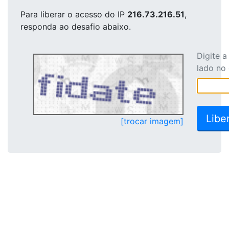
Para liberar o acesso
do IP
216.73.216.51
,
responda ao desafio abaixo.
Digite 
lado no
[trocar imagem]