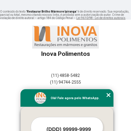
O conteúdo do texto "
Restaurar Brilho Mármore Ipiranga
" é de direito reservado. Sua reprodução,
parcial ou total, mesmo citando nossos links, é proibida sem a autorização do autor. Crime de
violação de direito autoral – artigo 184 do Código Penal –
Lei 9610/98 - Lei de direitos autorais
.
Inova Polimentos
(11) 4858-5482
(11) 94744-2555
Home
Olá! Fale agora pelo WhatsApp.
Empresa
Missão
Serviços
Contato
Mapa do site