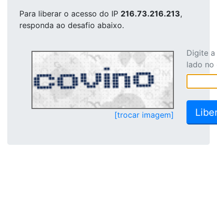
Para liberar o acesso
do IP
216.73.216.213
,
responda ao desafio abaixo.
Digite 
lado no
[trocar imagem]