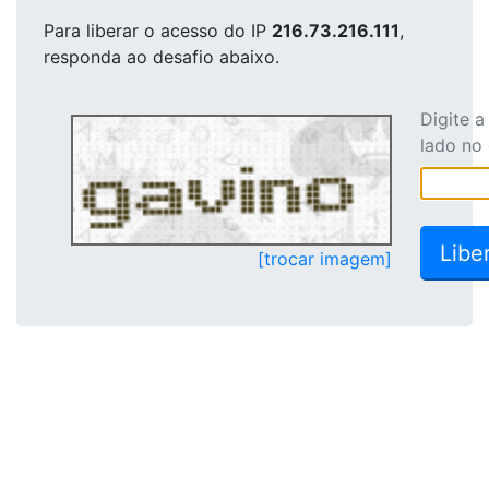
Para liberar o acesso
do IP
216.73.216.111
,
responda ao desafio abaixo.
Digite 
lado no
[trocar imagem]